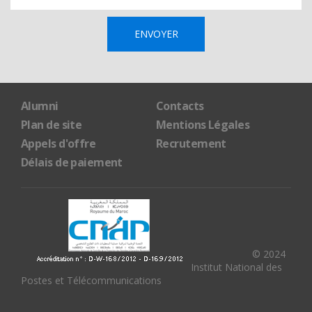
Alumni
Contacts
Plan de site
Mentions Légales
Appels d'offre
Recrutement
Délais de paiement
© 2024
Institut National des
Postes et Télécommunications