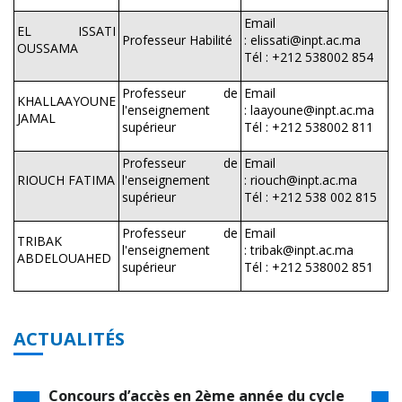
Email
EL ISSATI
Professeur Habilité
: elissati@inpt.ac.ma
OUSSAMA
Tél : +212 538002 854
Professeur de
Email
KHALLAAYOUNE
l'enseignement
: laayoune@inpt.ac.ma
JAMAL
supérieur
Tél : +212 538002 811
Professeur de
Email
RIOUCH FATIMA
l'enseignement
: riouch@inpt.ac.ma
supérieur
Tél : +212 538 002 815
Professeur de
Email
TRIBAK
l'enseignement
: tribak@inpt.ac.ma
ABDELOUAHED
supérieur
Tél : +212 538002 851
ACTUALITÉS
Concours d’accès en 1ère année du cycle