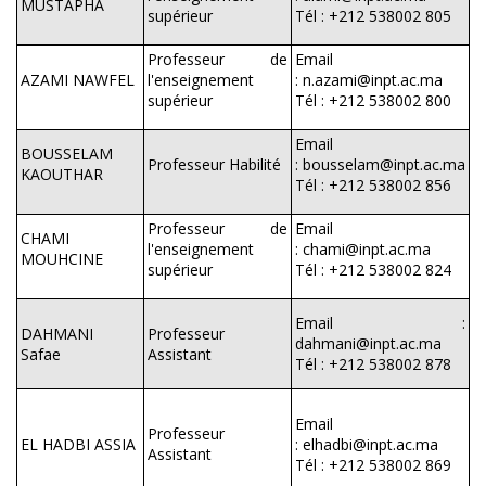
MUSTAPHA
supérieur
Tél : +212 538002 805
Professeur de
Email
AZAMI NAWFEL
l'enseignement
: n.azami@inpt.ac.ma
supérieur
Tél : +212 538002 800
Email
BOUSSELAM
Professeur Habilité
: bousselam@inpt.ac.ma
KAOUTHAR
Tél : +212 538002 856
Professeur de
Email
CHAMI
l'enseignement
: chami@inpt.ac.ma
MOUHCINE
supérieur
Tél : +212 538002 824
Email :
DAHMANI
Professeur
dahmani@inpt.ac.ma
Safae
Assistant
Tél : +212 538002 878
Email
Professeur
EL HADBI ASSIA
: elhadbi@inpt.ac.ma
Assistant
Tél : +212 538002 869