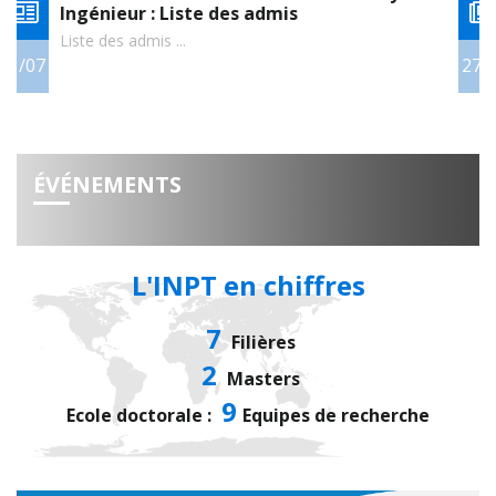
Ingénieur : Liste des admis
Liste des admis ...
27/07
0
ÉVÉNEMENTS
L'INPT en chiffres
7
Filières
2
Masters
9
Ecole doctorale :
Equipes de recherche