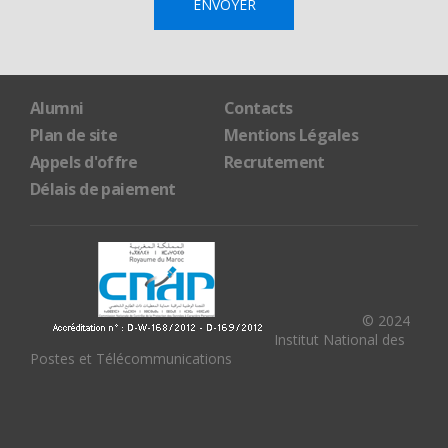
Alumni
Contacts
Plan de site
Mentions Légales
Appels d'offre
Recrutement
Délais de paiement
© 2024
Institut National des
Postes et Télécommunications