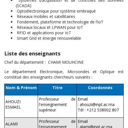
Systèmes d’acquisition et de contrôles des données
(SCADA)
Optoélectronique pour système embraqué
Réseaux mobiles et satellitaires
Fondement, plateforme et technologie de l’IoT
Réseaux locaux et LPWAN pour IoT
RFID et applications pour IoT
Smart Grid et énergie renouvelable
Liste des enseignants
Chef du département : CHAMI MOUHCINE
Le département Electronique, Microondes et Optique est
constitué des enseignants chercheurs suivants :
Nom & Prénom
Titre
Coordonnés
Professeur de
Email
AHOUZI
l'enseignement
: ahouzi@inpt.ac.ma
ESMAEL
supérieur
Tél : +212 538002 807
Professeur de
Email
ALAMI
l'enseignement
: alami@inpt.ac.ma